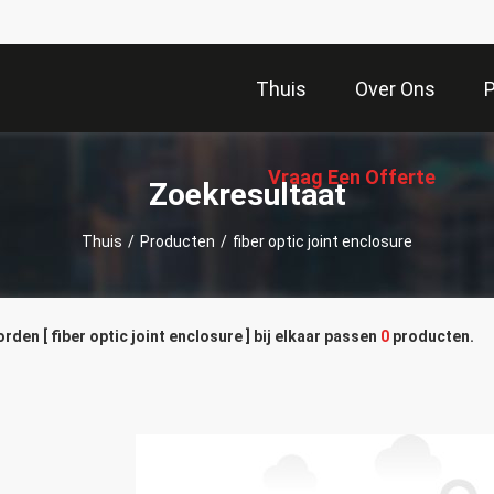
Thuis
Over Ons
Vraag Een Offerte
Zoekresultaat
Thuis
/
Producten
/
fiber optic joint enclosure
Aan
den [ fiber optic joint enclosure ] bij elkaar passen
0
producten.