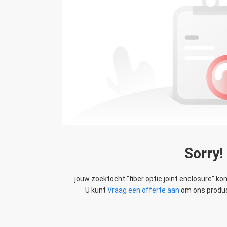
Lena
Paolo
Dank voor de Giften van 
 levering, die zeer goed is.
aardig. WIJ verwach
Sorry!
jouw zoektocht "
fiber optic joint enclosure
" ko
U kunt
Vraag een offerte aan
om ons produc