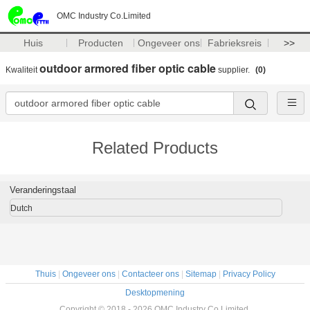
OMC Industry Co.Limited
Huis
Producten
Ongeveer ons
Fabrieksreis
>>
outdoor armored fiber optic cable
Kwaliteit
supplier.
(0)
Related Products
Veranderingstaal
Dutch
Thuis
|
Ongeveer ons
|
Contacteer ons
|
Sitemap
|
Privacy Policy
Desktopmening
Copyright © 2018 - 2026 OMC Industry Co.Limited.