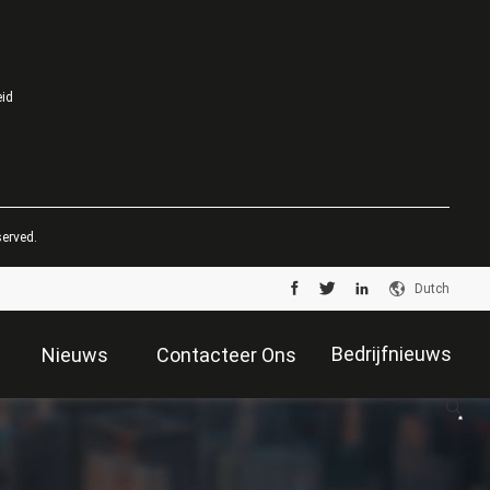
eid
served.
Dutch
Bedrijfnieuws
Nieuws
Contacteer Ons