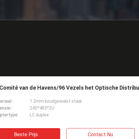
Comité van de Havens/96 Vezels het Optische Distribu
riaal::
1.2mm koudgewalst staal
ensie::
245*483*2U
ptertype:
LC duplex
Beste Prijs
Contact Nu