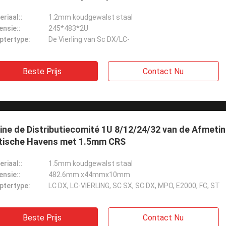
riaal::
1.2mm koudgewalst staal
ensie::
245*483*2U
ptertype:
De Vierling van Sc DX/LC-
Beste Prijs
Contact Nu
ine de Distributiecomité 1U 8/12/24/32 van de Afmeti
tische Havens met 1.5mm CRS
riaal::
1.5mm koudgewalst staal
ensie::
482.6mm x44mmx10mm
ptertype:
LC DX, LC-VIERLING, SC SX, SC DX, MPO, E2000, FC, ST
Beste Prijs
Contact Nu