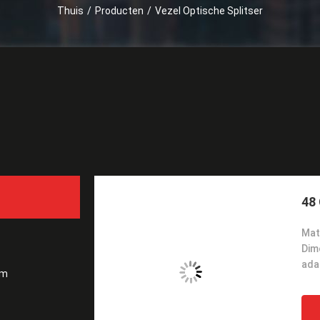
Thuis
/
Producten
/
Vezel Optische Splitser
Aan
48 
Mate
Dim
ada
am