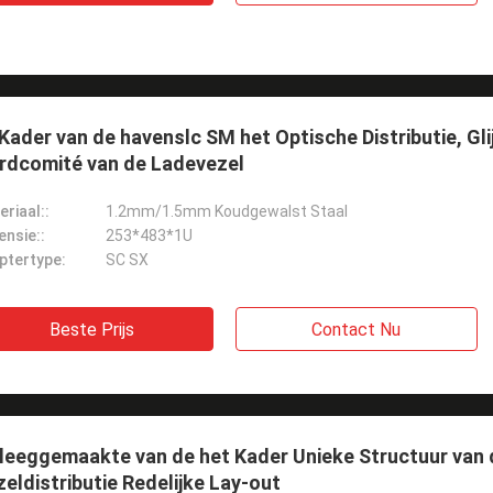
Kader van de havenslc SM het Optische Distributie, Gl
ardcomité van de Ladevezel
riaal::
1.2mm/1.5mm Koudgewalst Staal
ensie::
253*483*1U
ptertype:
SC SX
Beste Prijs
Contact Nu
leeggemaakte van de het Kader Unieke Structuur van 
eldistributie Redelijke Lay-out