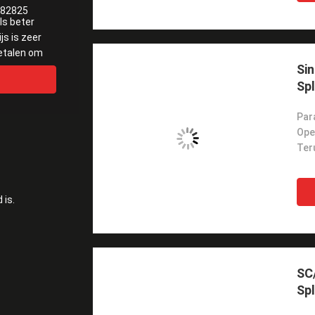
182825
als beter
js is zeer
betalen om
Sin
Spl
Par
Teru
 is.
SC/
Spl
LG