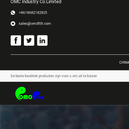
OMC Industry Co.Limited
+8618682182825
sales@omcftth.com
CHINA 
De beste kwaliteit producten zijn voor u om uit te kiezen