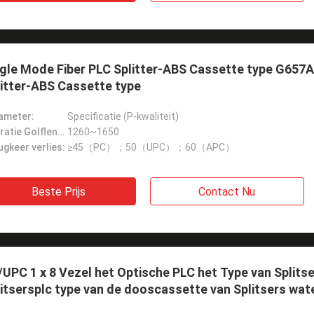
gle Mode Fiber PLC Splitter-ABS Cassette type G657A
itter-ABS Cassette type
ameter:
Specificatie (P-kwaliteit)
Operatie Golflengte:
1260~1650
gkeer verlies:
≥45（PC）；50（UPC）；60（APC）
Beste Prijs
Contact Nu
UPC 1 x 8 Vezel het Optische PLC het Type van Splitse
itsersplc type van de dooscassette van Splitsers wat
X