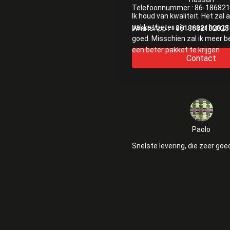
Telefoonnummer :
86-18682
Ik houd van kwaliteit. Het zal 
pakket beter zijn. maar hun pri
WhatsApp :
+8618682182825
goed. Misschien zal ik meer 
een beter pakket te krijgen
Contact
Paolo
Snelste levering, die zeer goed