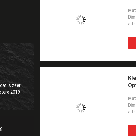
Mate
Dim
ada
Kle
Op
dat is zeer
 betere 2019
Mate
Dim
ada
ng