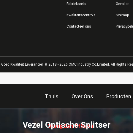
Fabrieksreis
Gevallen
Kwaliteitscontrole
Sitemap
Contacteer ons
Privacybel
Goed Kwaliteit Leverancier. © 2018 - 2026 OMC Industry Co.Limited. All Rights Re
Thuis
Over Ons
Producten
描
述
Vezel Optische Splitser
Vraag Een Offerte