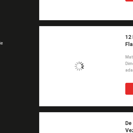
12 
ie
Fl
Mate
Dim
ada
De 
Vez